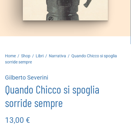
artoleria
utoproduzioni
uoni regalo
Home
/
Shop
/
Libri
/
Narrativa
/
Quando Chicco si spoglia
sorride sempre
Gilberto Severini
Quando Chicco si spoglia
sorride sempre
13,00
€