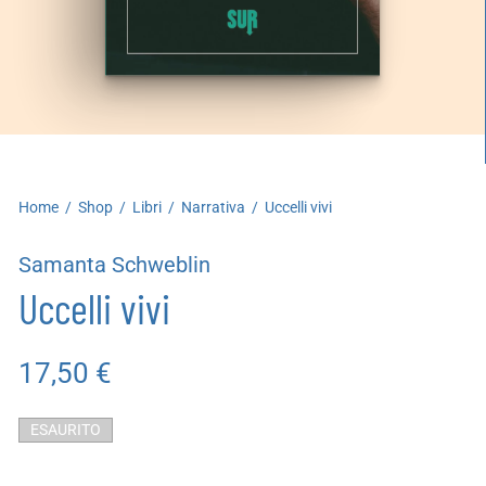
artoleria
utoproduzioni
uoni regalo
Home
/
Shop
/
Libri
/
Narrativa
/
Uccelli vivi
Samanta Schweblin
Uccelli vivi
17,50
€
ESAURITO