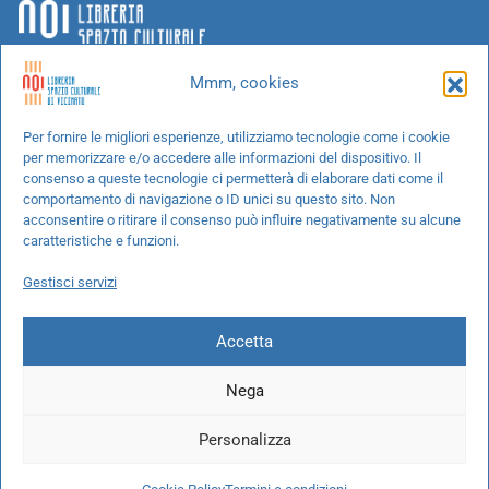
Mmm, cookies
Chi siamo
Per fornire le migliori esperienze, utilizziamo tecnologie come i cookie
per memorizzare e/o accedere alle informazioni del dispositivo. Il
Progetti speciali
consenso a queste tecnologie ci permetterà di elaborare dati come il
Richiedi un libro
comportamento di navigazione o ID unici su questo sito. Non
acconsentire o ritirare il consenso può influire negativamente su alcune
Spedizioni
caratteristiche e funzioni.
Termini e condizioni
Gestisci servizi
Cookie Policy
Accetta
Nega
© 2026 NOI libreria S.r.l. -
info@pec.noilibreria.it
- C.F. / P.IVA:
Personalizza
10694580969
Codice destinatario: W7YVJK9 - IBAN:
IT37L0503401651000000004422