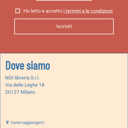
Ho letto e accetto
i termini e le condizioni
Dove siamo
NOI libreria S.r.l.
Via delle Leghe 18
20127 Milano
Come raggiungerci