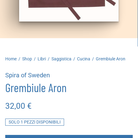
artoleria
utoproduzioni
uoni regalo
Home
/
Shop
/
Libri
/
Saggistica
/
Cucina
/
Grembiule Aron
Spira of Sweden
Grembiule Aron
32,00
€
SOLO 1 PEZZI DISPONIBILI