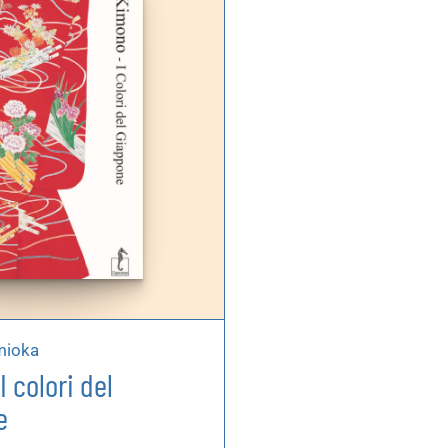
mioka
 colori del
e