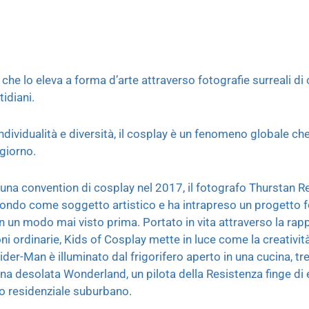
y che lo eleva a forma d’arte attraverso fotografie surreali di
idiani.
ndividualità e diversità, il cosplay è un fenomeno globale ch
giorno.
una convention di cosplay nel 2017, il fotografo Thurstan R
ndo come soggetto artistico e ha intrapreso un progetto f
in un modo mai visto prima. Portato in vita attraverso la rap
i ordinarie, Kids of Cosplay mette in luce come la creativit
pider-Man è illuminato dal frigorifero aperto in una cucina, t
na desolata Wonderland, un pilota della Resistenza finge di 
o residenziale suburbano.