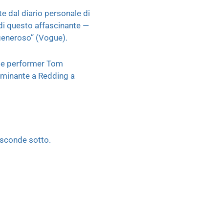
te dal diario personale di
 di questo affascinante —
 generoso” (Vogue).
re e performer Tom
luminante a Redding a
nasconde sotto.