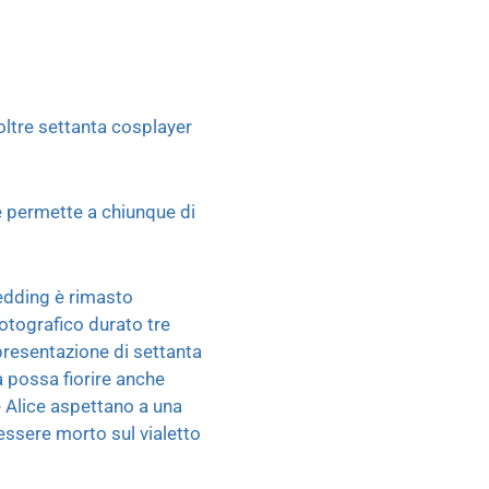
 oltre settanta cosplayer
e permette a chiunque di
edding è rimasto
otografico durato tre
presentazione di settanta
à possa fiorire anche
re Alice aspettano a una
essere morto sul vialetto