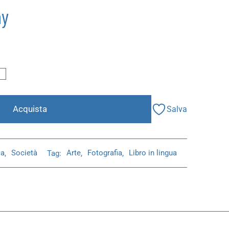
ay
I
Acquista
Salva
ia
,
Società
Tag:
Arte
,
Fotografia
,
Libro in lingua