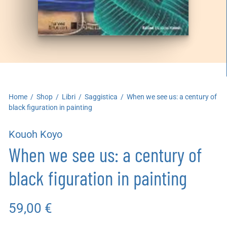
artoleria
utoproduzioni
uoni regalo
Home
/
Shop
/
Libri
/
Saggistica
/
When we see us: a century of
black figuration in painting
Kouoh Koyo
When we see us: a century of
black figuration in painting
59,00
€