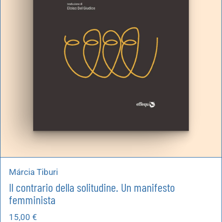
Márcia Tiburi
Il contrario della solitudine. Un manifesto
femminista
15,00
€