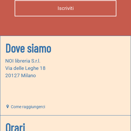
Dove siamo
NOI libreria S.r.l.
Via delle Leghe 18
20127 Milano
Come raggiungerci
Orari