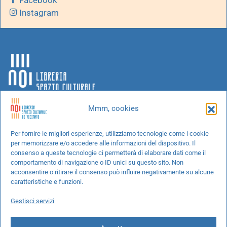
Facebook
Instagram
Mmm, cookies
Chi siamo
Per fornire le migliori esperienze, utilizziamo tecnologie come i cookie
per memorizzare e/o accedere alle informazioni del dispositivo. Il
Progetti speciali
consenso a queste tecnologie ci permetterà di elaborare dati come il
Richiedi un libro
comportamento di navigazione o ID unici su questo sito. Non
acconsentire o ritirare il consenso può influire negativamente su alcune
Spedizioni
caratteristiche e funzioni.
Termini e condizioni
Gestisci servizi
Cookie Policy