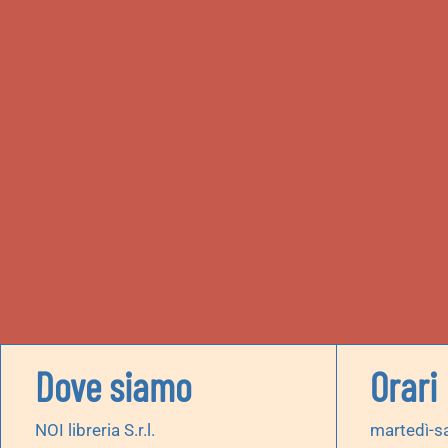
Dove siamo
Orari
NOI libreria S.r.l.
martedì-s