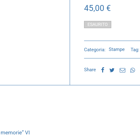
45,00
€
ESAURITO
Categoria:
Stampe
Tag
Share
e memorie” VI