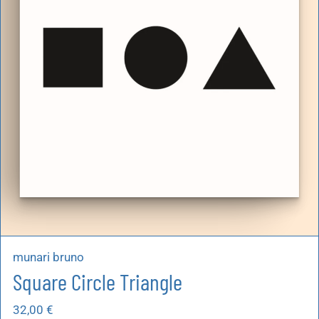
artoleria
utoproduzioni
uoni regalo
munari bruno
Square Circle Triangle
32,00
€