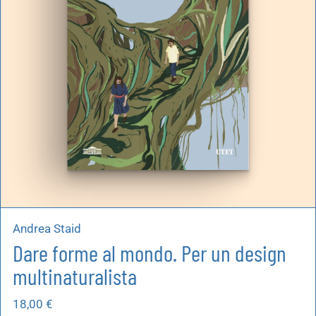
Andrea Staid
Dare forme al mondo. Per un design
multinaturalista
18,00
€