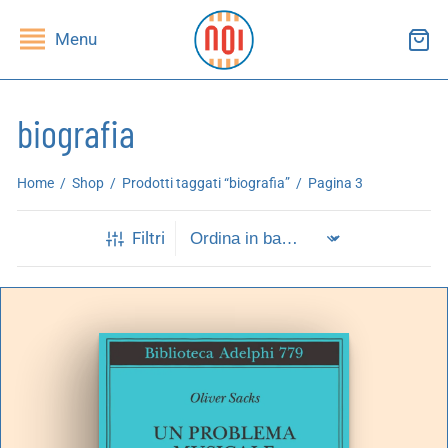
Menu
biografia
ndietro
ndietro
Home
/
Shop
/
Prodotti taggati “biografia”
/
Pagina 3
SHOP
RUPPI DI LETTURA
Filtri
ibri
essi(e)
iviste
andragola
iochi
tampe