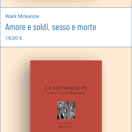
Wark Mckenzie
Amore e soldi, sesso e morte
18,00
€