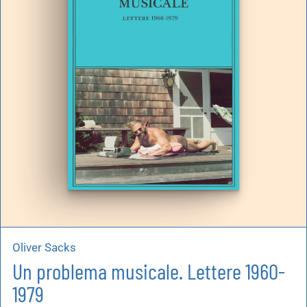
artoleria
utoproduzioni
uoni regalo
Oliver Sacks
Un problema musicale. Lettere 1960-
1979