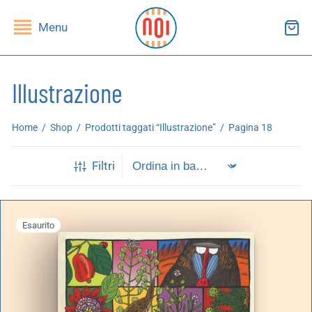
Menu
Illustrazione
ndietro
ndietro
Home
/
Shop
/
Prodotti taggati “Illustrazione”
/
Pagina 18
SHOP
RUPPI DI LETTURA
Filtri
ibri
essi(e)
Esaurito
iviste
andragola
iochi
tampe