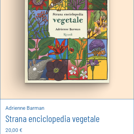
artoleria
utoproduzioni
uoni regalo
Adrienne Barman
Strana enciclopedia vegetale
20,00
€