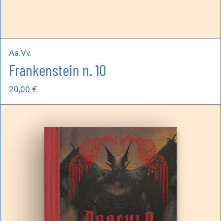
Aa.Vv.
Frankenstein n. 10
20,00
€