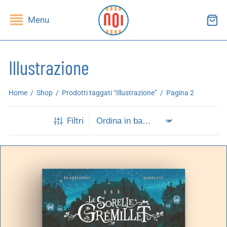
Menu
Illustrazione
ndietro
ndietro
Home
/
Shop
/
Prodotti taggati “Illustrazione”
/
Pagina 2
SHOP
RUPPI DI LETTURA
Filtri
ibri
essi(e)
iviste
andragola
iochi
tampe