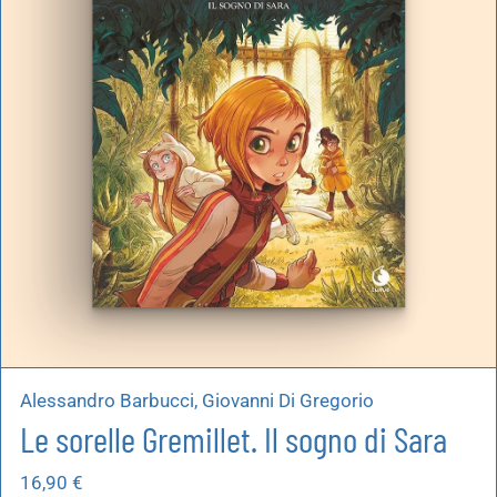
artoleria
utoproduzioni
uoni regalo
Alessandro Barbucci, Giovanni Di Gregorio
Le sorelle Gremillet. Il sogno di Sara
16,90
€