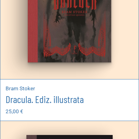
Bram Stoker
Dracula. Ediz. illustrata
25,00
€