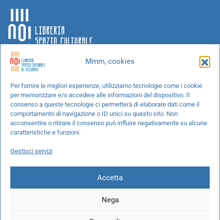
Mmm, cookies
Chi siamo
Per fornire le migliori esperienze, utilizziamo tecnologie come i cookie
per memorizzare e/o accedere alle informazioni del dispositivo. Il
Progetti speciali
consenso a queste tecnologie ci permetterà di elaborare dati come il
Richiedi un libro
comportamento di navigazione o ID unici su questo sito. Non
acconsentire o ritirare il consenso può influire negativamente su alcune
Spedizioni
caratteristiche e funzioni.
Termini e condizioni
Gestisci servizi
Cookie Policy
Accetta
Nega
© 2026 NOI libreria S.r.l. -
info@pec.noilibreria.it
- C.F. / P.IVA: