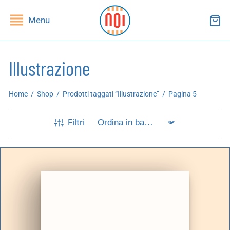
Menu
Illustrazione
ndietro
ndietro
Home
/
Shop
/
Prodotti taggati “Illustrazione”
/
Pagina 5
SHOP
RUPPI DI LETTURA
Filtri
ibri
essi(e)
iviste
andragola
iochi
tampe