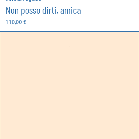
Non posso dirti, amica
110,00
€