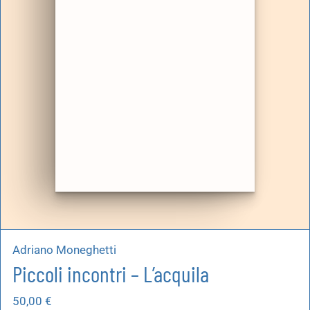
artoleria
utoproduzioni
uoni regalo
Adriano Moneghetti
Piccoli incontri – L’acquila
50,00
€