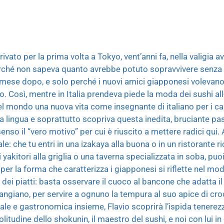
ivato per la prima volta a Tokyo, vent’anni fa, nella valigia a
perché non sapeva quanto avrebbe potuto sopravvivere senza c
n mese dopo, e solo perché i nuovi amici giapponesi volevano a
 Così, mentre in Italia prendeva piede la moda dei sushi all
 del mondo una nuova vita come insegnante di italiano per i ca
a lingua e soprattutto scopriva questa inedita, bruciante pa
nso il “vero motivo” per cui è riuscito a mettere radici qui. 
: che tu entri in una izakaya alla buona o in un ristorante ri
akitori alla griglia o una taverna specializzata in soba, puoi
er la forma che caratterizza i giapponesi si riflette nel mod
 dei piatti: basta osservare il cuoco al bancone che adatta il 
 mangiano, per servire a ognuno la tempura al suo apice di cr
uale e gastronomica insieme, Flavio scoprirà l’ispida tenerezz
litudine dello shokunin, il maestro del sushi, e noi con lui 