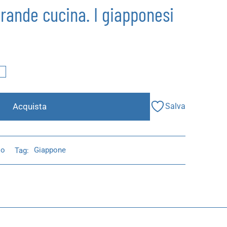
rande cucina. I giapponesi
I
Acquista
Salva
io
Tag:
Giappone