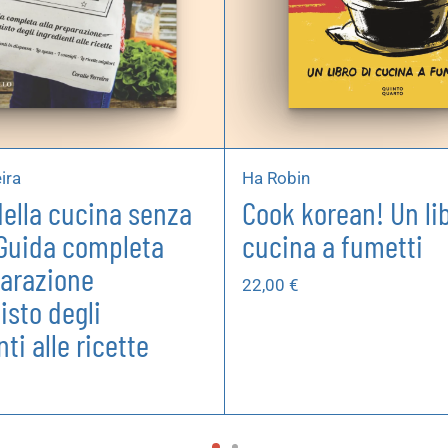
ira
Ha Robin
della cucina senza
Cook korean! Un lib
 Guida completa
cucina a fumetti
parazione
22,00
€
isto degli
ti alle ricette