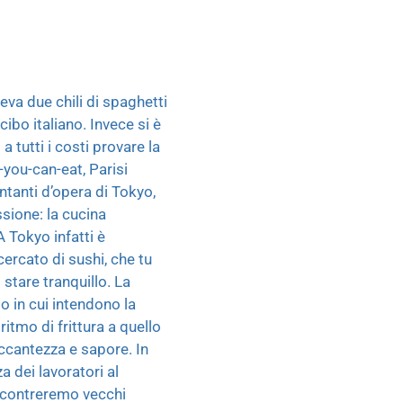
veva due chili di spaghetti
ibo italiano. Invece si è
 tutti i costi provare la
-you-can-eat, Parisi
ntanti d’opera di Tokyo,
ssione: la cucina
A Tokyo infatti è
cercato di sushi, che tu
 stare tranquillo. La
o in cui intendono la
ritmo di frittura a quello
occantezza e sapore. In
a dei lavoratori al
in contreremo vecchi