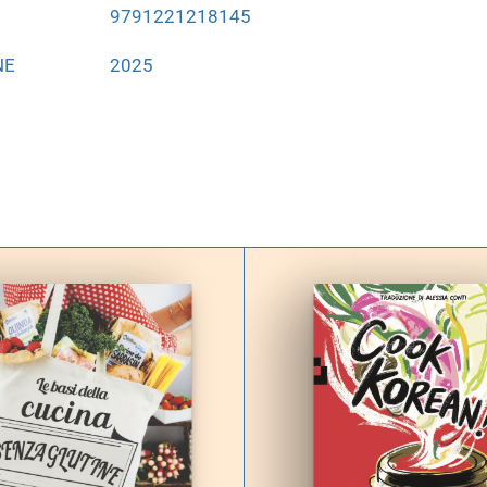
9791221218145
NE
2025